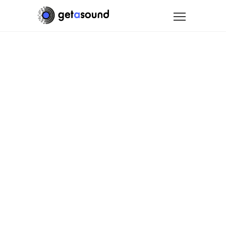
Une identité
sonore pour
Infomaniak
Après plusieurs années de développement et
de diversification de ses activités, Infomaniak
a choisi de préciser son image de marque en
optant pour une création d’identité sonore
couvrant l’ensemble de ses points de contact
sonores.