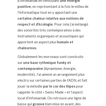
d’
Infomaniak
en véhiculant
une énergie
positive
, en représentant à la
fois le milieu de
l’informatique tout en y apportant une
certaine chaleur
relative aux
notions de
respect et
d’écologie
. Pour cela j’ai mélangé
des sonorités très contemporaines à des
instruments organiques et
acoustiques qui
apportent un aspect plus
humain et
chaleureux
.
Globalement les morceaux sont construits
sur
une base rythmique funky et
contemporaine
(dynamisme,
énergie,
modernité). J’ai amené un arrangement plus
electro
sur certaines parties de l’ADN, et fait
jouer la
mélodie
par le cor des Alpes
pour
rappeler
le côté «
Swiss
Made
»
et l’aspect
local d’
Infomaniak
.
On
retrouve une ligne de
basse qui
groove
bien mise en avant, des