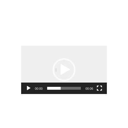
Spot publicitaire Infomaniak
Lecteur
vidéo
00:00
00:06