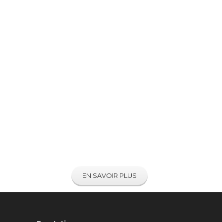
Quelle est
l’identité sonore
de votre marque ?
Développez votre marketing audio en
confiant votre design sonore à nos
compositeurs.
EN SAVOIR PLUS