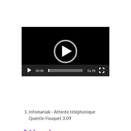
Présentation des bureaux de
Genève
Lecteur
vidéo
00:00
01:29
Infomaniak - Attente téléphonique
Quentin Fouquet
3:09